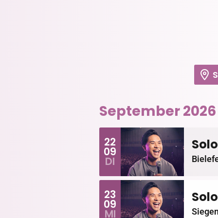
September 2026
22
Solo
09
Bielef
DI
23
Solo
09
Siege
MI