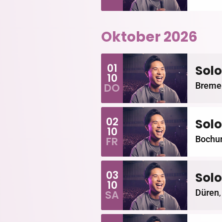
Oktober 2026
01
Solo
10
Breme
DO
02
Solo
10
Boch
FR
03
Solo
10
Düren
SA