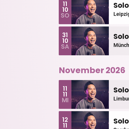
11
Solo
10
Leipzi
SO
31
Solo
10
Münch
SA
November 2026
11
Solo
11
Limbur
MI
12
Solo
11