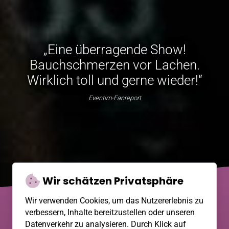
„Eine überragende Show!
Bauchschmerzen vor Lachen.
Wirklich toll und gerne wieder!“
Eventim-Fanreport
Wir schätzen Privatsphäre
Wir verwenden Cookies, um das Nutzererlebnis zu
©2026 Tutty Tran
Kontakt
Presse
Datenschutz
verbessern, Inhalte bereitzustellen oder unseren
Impressum
Datenverkehr zu analysieren. Durch Klick auf