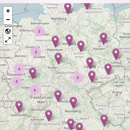
+
−
2
2
4
2
2
4