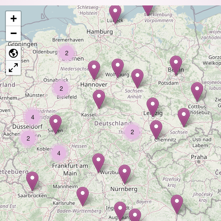
+
−
2
2
4
2
2
4