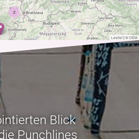
2
Leaflet
|
©
OSM
ntierten Blick
die Punchlines