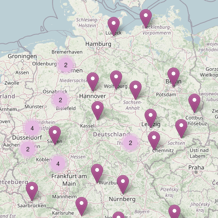
2
2
4
2
2
4