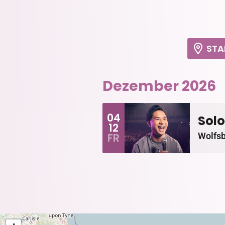
STA
Dezember 2026
04
Solo
12
Wolfs
FR