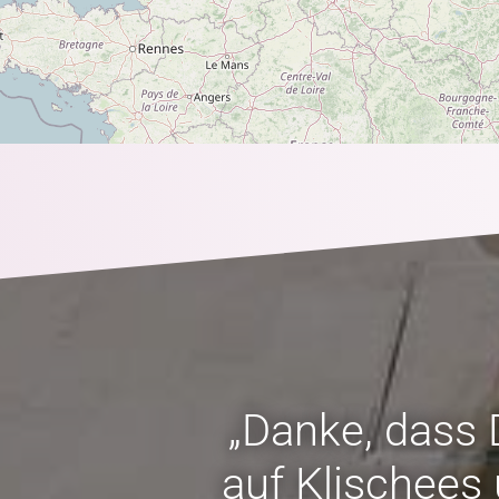
„Danke, dass 
auf Klischees