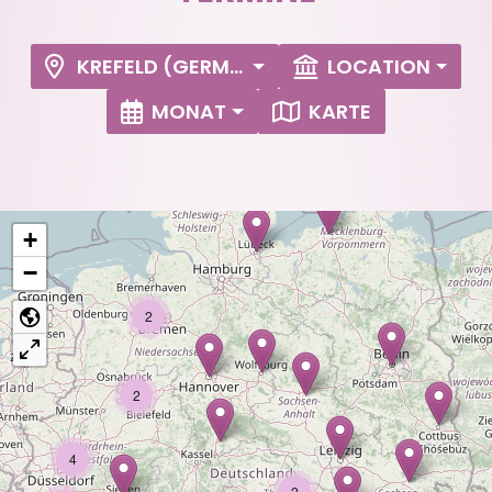
KREFELD (GERMANY)
LOCATION
MONAT
KARTE
+
−
2
2
4
2