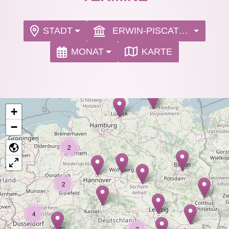
STADT
ERWIN-PISCATOR-HAUS
MONAT
KARTE
+
−
2
2
4
2